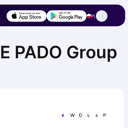
PL
AVE PADO Group
W
D
L
±
P