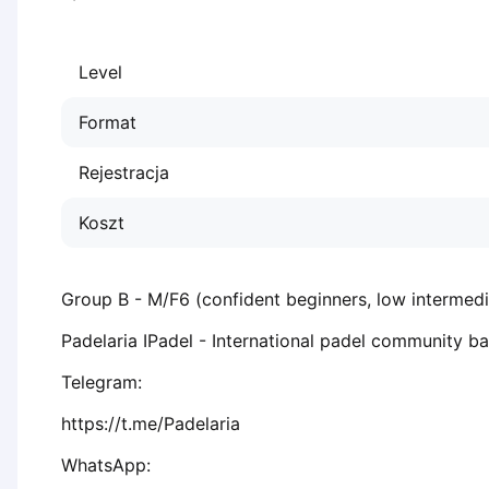
Dabrowa Gornicza
Elblag
Level
Elk
Gdansk
Format
Gdynia
Grudziądz
Rejestracja
Kalisz
Katowice
Koszt
Katowice Area
Kielce
Kościerzyna
Group B - M/F6 (confident beginners, low intermedi
Krakow
Padelaria IPadel - International padel community ba
Legionowo
Lodz
Telegram:
Lublin
https://t.me/Padelaria
Nowy Sącz
Olsztyn
WhatsApp: 
Opole