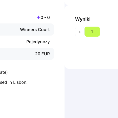
0
-
0
Wyniki
Winners Court
<
1
Pojedynczy
20
EUR
ate)
sed in Lisbon.