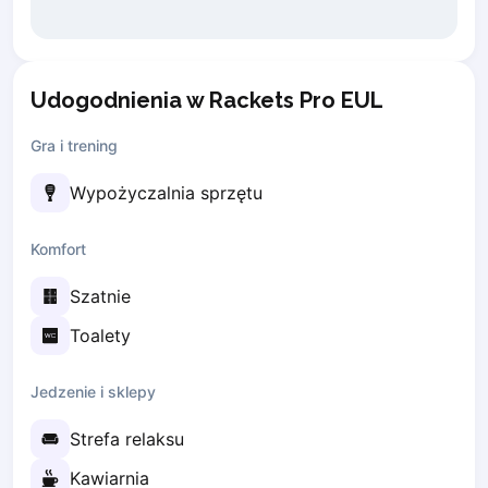
Lisbon
Bucharest
Alicante
Udogodnienia w Rackets Pro EUL
Cherkasy
Chernivtsi
Gra i trening
Dnipro
Ivano-Frankivsk
Wypożyczalnia sprzętu
Kharkiv
Khmelnytskyi
Komfort
Kryvyi Rih
Kyiv
Szatnie
Lutsk
Toalety
Lviv
Odesa
Jedzenie i sklepy
Rivne
Sumy
Strefa relaksu
Uzhhorod
Kawiarnia
Vinnytsia