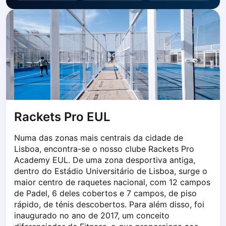
Dabrowa Gornicza
Elblag
Elk
Gdansk
Gdynia
Grudziądz
Kalisz
Katowice
Katowice Area
Rackets Pro EUL
Kielce
Kościerzyna
Numa das zonas mais centrais da cidade de 
Krakow
Lisboa, encontra-se o nosso clube Rackets Pro 
Academy EUL. De uma zona desportiva antiga, 
Legionowo
dentro do Estádio Universitário de Lisboa, surge o 
Lodz
maior centro de raquetes nacional, com 12 campos 
Lublin
de Padel, 6 deles cobertos e 7 campos, de piso 
Nowy Sącz
rápido, de ténis descobertos. Para além disso, foi 
Olsztyn
inaugurado no ano de 2017, um conceito 
Opole