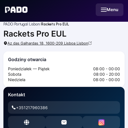
English
Menu
Українська
Polski
Русский
PADO
Portugal
Lisbon
Rackets Pro EUL
English
Rackets Pro EUL
Cities
Prague
Az das Galhardas 18, 1600-209 Lisboa
Lisbon
Batumi
Kutaisi
Godziny otwarcia
Tbilisi
Budapest
Poniedziałek — Piątek
08:00 - 00:00
Sobota
08:00 - 20:00
Riga
Niedziela
08:00 - 00:00
Arlamow
Bialystok
Kontakt
Bielsko-Biala
Bolesławiec
+351217960386
Bydgoszcz
Chojnice
Czestochowa