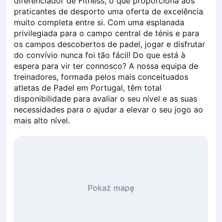
diferenciador de Fitness, o que proporciona aos 
Piaseczno
praticantes de desporto uma oferta de excelência 
Pisz
muito completa entre si. Com uma esplanada 
privilegiada para o campo central de ténis e para 
Poznan
os campos descobertos de padel, jogar e disfrutar 
Pruszcz Gdański
do convívio nunca foi tão fácil! Do que está à 
Pszczyna
espera para vir ter connosco? A nossa equipa de 
Rzeszow
treinadores, formada pelos mais conceituados 
Siedlce
atletas de Padel em Portugal, têm total 
Stalowa Wola
disponibilidade para avaliar o seu nível e as suas 
Szczecin
necessidades para o ajudar a elevar o seu jogo ao 
mais alto nível.
Torun
Trabki Wielkie
Turbia
Tychy
Warsaw
Wroclaw
Pokaż mapę
Wyszkow
Zabrze
Zielona Gora