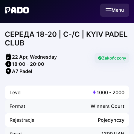
English
Menu
Українська
Polski
Русский
СЕРЕДА 18-20 | С-/C | KYIV PADEL
English
Cities
CLUB
Prague
Batumi
22 Apr, Wednesday
Kutaisi
Zakończony
18:00
-
20:00
Tbilisi
A7 Padel
Budapest
Riga
Arlamow
Level
1000
-
2000
Bialystok
Bielsko-Biala
Format
Winners Court
Bolesławiec
Bydgoszcz
Rejestracja
Pojedynczy
Chojnice
Czestochowa
Koszt
1300
UAH