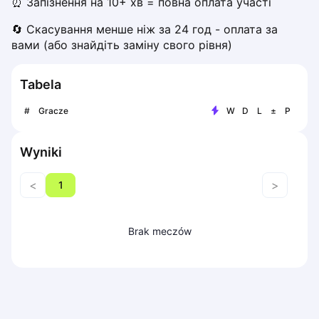
⏰ Запізнення на 10+ хв = повна оплата участі
Piaseczno
🔄 Скасування менше ніж за 24 год - оплата за 
Pisz
вами (або знайдіть заміну свого рівня)
Poznan
Pruszcz Gdański
Tabela
Pszczyna
Rzeszow
#
Gracze
W
D
L
±
P
Siedlce
Stalowa Wola
Wyniki
Szczecin
Torun
<
>
1
Trabki Wielkie
Turbia
Tychy
Brak meczów
Warsaw
Wroclaw
Wyszkow
Zabrze
Zielona Gora