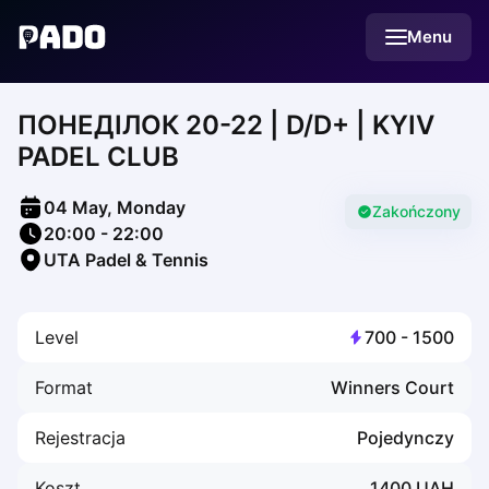
English
Menu
Українська
Polski
Русский
ПОНЕДІЛОК 20-22 | D/D+ | KYIV
English
Cities
PADEL CLUB
Prague
Batumi
04 May, Monday
Kutaisi
Zakończony
20:00
-
22:00
Tbilisi
UTA Padel & Tennis
Budapest
Riga
Arlamow
Level
700
-
1500
Bialystok
Bielsko-Biala
Format
Winners Court
Bolesławiec
Bydgoszcz
Rejestracja
Pojedynczy
Chojnice
Czestochowa
Koszt
1400
UAH