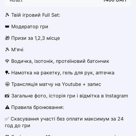
Dabrowa Gornicza
Elblag
🎾 Твій ігровий Full Set:
Elk
👑 Модератор гри
Gdansk
Gdynia
🎁 Призи за 1,2,3 місце
Grudziądz
🎾 М'ячі 
Kalisz
Katowice
🌹 Водичка, ізотонік, протеїновий батончик
Katowice Area
🏓 Намотка на ракетку, гель для рук, аптечка
Kielce
Kościerzyna
🤩 Трансляція матчу на Youtube + запис
Krakow
📸 Загальне фото, історія гри і відмітка в Instagram
Legionowo
Lodz
⚠️ Правила бронювання:
Lublin
✅ Скасування участі без оплати максимум за 24 
Nowy Sącz
год до гри
Olsztyn
Opole