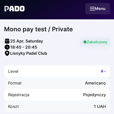
English
Menu
Українська
Polski
Русский
Mono pay test / Private
English
Cities
Prague
25 Apr, Saturday
Batumi
Zakończony
18:45
-
20:45
Kutaisi
Lisnyky Padel Club
Tbilisi
Budapest
Riga
Level
-
Arlamow
Bialystok
Format
Americano
Bielsko-Biala
Bolesławiec
Rejestracja
Pojedynczy
Bydgoszcz
Chojnice
Koszt
1
UAH
Czestochowa