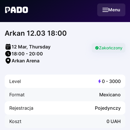
English
Menu
Українська
Polski
Русский
Arkan 12.03 18:00
English
Cities
Prague
12 Mar, Thursday
Batumi
Zakończony
18:00
-
20:00
Kutaisi
Arkan Arena
Tbilisi
Budapest
Riga
Level
0
-
3000
Arlamow
Bialystok
Format
Mexicano
Bielsko-Biala
Bolesławiec
Rejestracja
Pojedynczy
Bydgoszcz
Chojnice
Koszt
0
UAH
Czestochowa