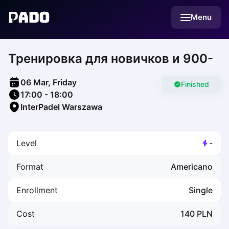
English
Menu
Українська
Polski
Русский
Тренировка для новичков и 900-
English
Cities
Prague
06 Mar, Friday
Batumi
Finished
17:00
-
18:00
Kutaisi
InterPadel Warszawa
Tbilisi
Budapest
Riga
Level
-
Arlamow
Bialystok
Format
Americano
Bielsko-Biala
Bolesławiec
Enrollment
Single
Bydgoszcz
Chojnice
Cost
140
PLN
Czestochowa