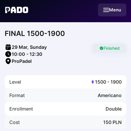
English
Menu
Українська
Polski
Русский
FINAL 1500-1900
English
Cities
Prague
29 Mar, Sunday
Batumi
Finished
10:00
-
12:30
Kutaisi
ProPadel
Tbilisi
Budapest
Riga
Level
1500
-
1900
Arlamow
Bialystok
Format
Americano
Bielsko-Biala
Bolesławiec
Enrollment
Double
Bydgoszcz
Chojnice
Cost
150
PLN
Czestochowa