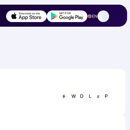
EN
W
D
L
±
P