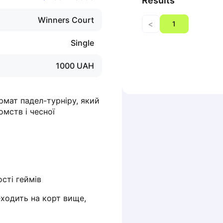
Results
Winners Court
<
1
Single
1000
UAH
мат падел-турніру, який 
мств і чесної 
ості геймів