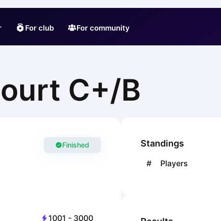
r
For club
For community
ourt C+/B
Standings
Finished
#
Players
1001
-
3000