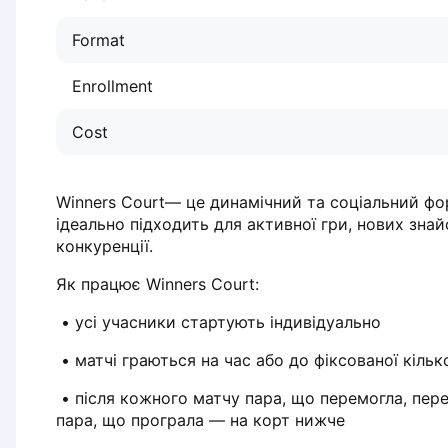
Dabrowa Gornicza
Format
Elblag
Elk
Enrollment
Gdansk
Gdynia
Cost
Grudziądz
Kalisz
Katowice
Winners Court— це динамічний та соціальний фор
Katowice Area
ідеально підходить для активної гри, нових знайо
Kielce
конкуренції.
Kościerzyna
Як працює Winners Court:
Krakow
Legionowo
 • усі учасники стартують індивідуально
Lodz
 • матчі граються на час або до фіксованої кільк
Lublin
Nowy Sącz
 • після кожного матчу пара, що перемогла, переходить на корт вище, 
Olsztyn
пара, що програла — на корт нижче
Opole