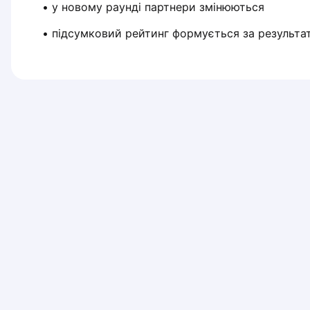
 • у новому раунді партнери змінюються
Piaseczno
Pisz
 • підсумковий рейтинг формується за результат
Poznan
Pruszcz Gdański
Pszczyna
Rzeszow
Siedlce
Stalowa Wola
Szczecin
Torun
Trabki Wielkie
Turbia
Tychy
Warsaw
Wroclaw
Wyszkow
Zabrze
Zielona Gora