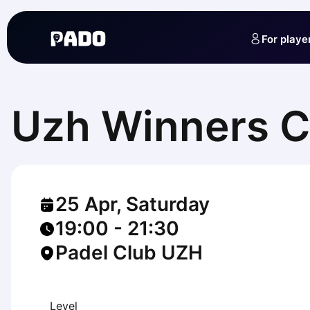
English
Українська
For playe
Polski
Русский
English
Cities
Prague
Uzh Winners C
Batumi
Kutaisi
Tbilisi
Budapest
Riga
25 Apr, Saturday
Arlamow
Bialystok
19:00
-
21:30
Bielsko-Biala
Padel Club UZH
Bolesławiec
Bydgoszcz
Chojnice
Czestochowa
Level