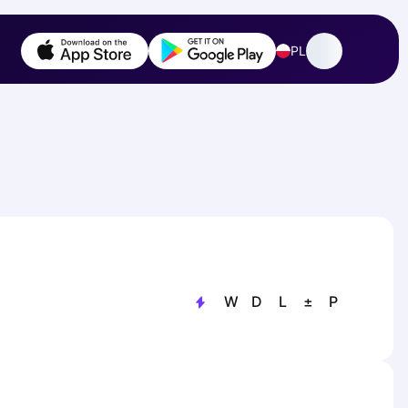
PL
W
D
L
±
P