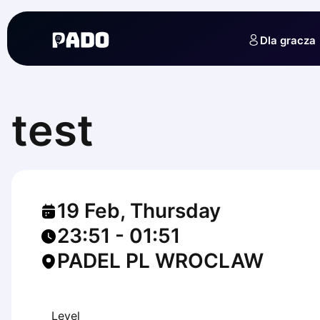
English
Українська
Dla gracza
Polski
Русский
English
Cities
Prague
test
Batumi
Kutaisi
Tbilisi
Budapest
Riga
19 Feb, Thursday
Arlamow
Bialystok
23:51
-
01:51
Bielsko-Biala
PADEL PL WROCLAW
Bolesławiec
Bydgoszcz
Chojnice
Czestochowa
Level