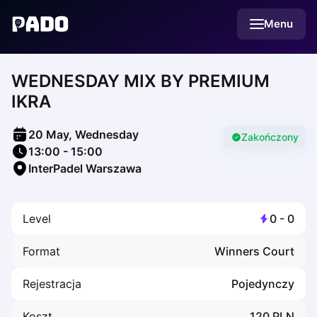
English
Menu
Українська
Polski
Русский
WEDNESDAY MIX BY PREMIUM
English
Cities
IKRA
Prague
Batumi
20 May, Wednesday
Kutaisi
Zakończony
13:00
-
15:00
Tbilisi
InterPadel Warszawa
Budapest
Riga
Arlamow
Level
0
-
0
Bialystok
Bielsko-Biala
Format
Winners Court
Bolesławiec
Bydgoszcz
Rejestracja
Pojedynczy
Chojnice
Czestochowa
Koszt
120
PLN