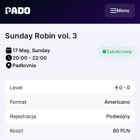
English
Menu
Українська
Polski
Русский
Sunday Robin vol. 3
English
Cities
Prague
17 May, Sunday
Batumi
Zakończony
20:00
-
22:00
Kutaisi
Padlovnia
Tbilisi
Budapest
Riga
Level
0
-
0
Arlamow
Bialystok
Format
Americano
Bielsko-Biala
Bolesławiec
Rejestracja
Podwójny
Bydgoszcz
Chojnice
Koszt
80
PLN
Czestochowa