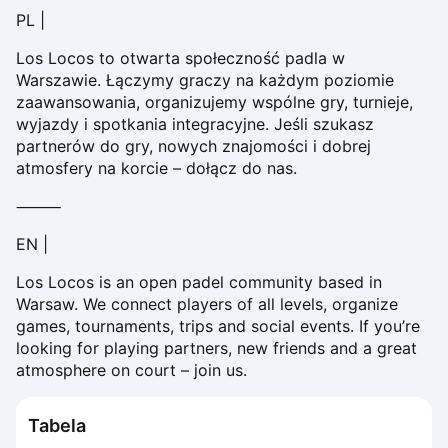
Dabrowa Gornicza
PL |
Elblag
Los Locos to otwarta społeczność padla w 
Elk
Warszawie. Łączymy graczy na każdym poziomie 
Gdansk
zaawansowania, organizujemy wspólne gry, turnieje, 
Gdynia
wyjazdy i spotkania integracyjne. Jeśli szukasz 
Grudziądz
partnerów do gry, nowych znajomości i dobrej 
Kalisz
atmosfery na korcie – dołącz do nas.
Katowice
⸻
Katowice Area
Kielce
EN | 
Kościerzyna
Los Locos is an open padel community based in 
Krakow
Warsaw. We connect players of all levels, organize 
Legionowo
games, tournaments, trips and social events. If you’re 
Lodz
looking for playing partners, new friends and a great 
Lublin
atmosphere on court – join us.
Nowy Sącz
Olsztyn
Tabela
Opole