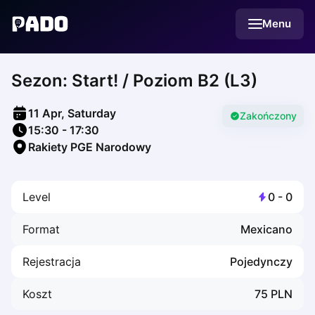
English
Menu
Українська
Polski
Русский
Sezon: Start! / Poziom B2 (L3)
English
Cities
Prague
11 Apr, Saturday
Batumi
Zakończony
15:30
-
17:30
Kutaisi
Rakiety PGE Narodowy
Tbilisi
Budapest
Riga
Level
0
-
0
Arlamow
Bialystok
Format
Mexicano
Bielsko-Biala
Bolesławiec
Rejestracja
Pojedynczy
Bydgoszcz
Chojnice
Koszt
75
PLN
Czestochowa