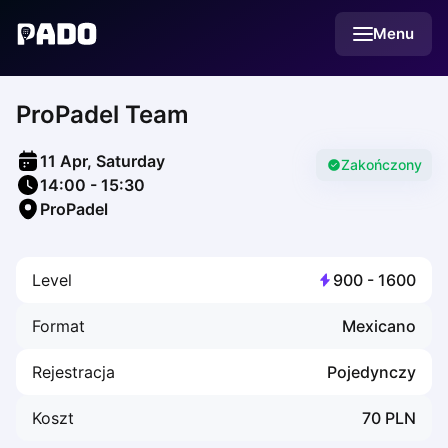
English
Menu
Українська
Polski
Русский
ProPadel Team
English
Cities
Prague
11 Apr, Saturday
Batumi
Zakończony
14:00
-
15:30
Kutaisi
ProPadel
Tbilisi
Budapest
Riga
Level
900
-
1600
Arlamow
Bialystok
Format
Mexicano
Bielsko-Biala
Bolesławiec
Rejestracja
Pojedynczy
Bydgoszcz
Chojnice
Koszt
70
PLN
Czestochowa