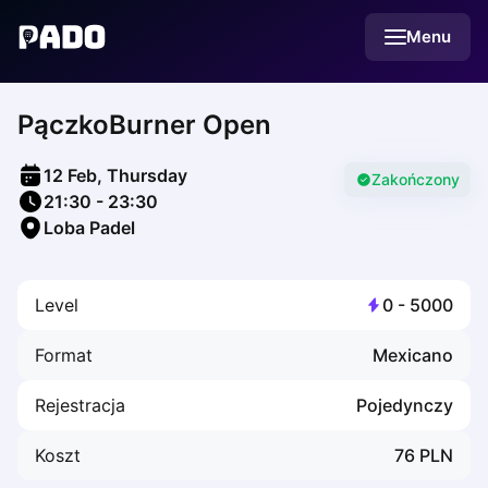
English
Menu
Українська
Polski
Русский
PączkoBurner Open
English
Cities
Prague
12 Feb, Thursday
Batumi
Zakończony
21:30
-
23:30
Kutaisi
Loba Padel
Tbilisi
Budapest
Riga
Level
0
-
5000
Arlamow
Bialystok
Format
Mexicano
Bielsko-Biala
Bolesławiec
Rejestracja
Pojedynczy
Bydgoszcz
Chojnice
Koszt
76
PLN
Czestochowa