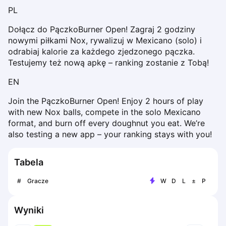
Dabrowa Gornicza
PL
Elblag
Dołącz do PączkoBurner Open! Zagraj 2 godziny 
Elk
nowymi piłkami Nox, rywalizuj w Mexicano (solo) i 
Gdansk
odrabiaj kalorie za każdego zjedzonego pączka. 
Gdynia
Testujemy też nową apkę – ranking zostanie z Tobą!
Grudziądz
EN
Kalisz
Katowice
Join the PączkoBurner Open! Enjoy 2 hours of play 
Katowice Area
with new Nox balls, compete in the solo Mexicano 
Kielce
format, and burn off every doughnut you eat. We’re 
also testing a new app – your ranking stays with you!
Kościerzyna
Krakow
Legionowo
Tabela
Lodz
#
Gracze
W
D
L
±
P
Lublin
Nowy Sącz
Wyniki
Olsztyn
Opole