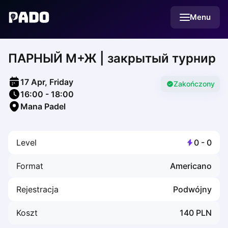
English
Menu
Українська
Polski
Русский
ПАРНЫЙ М+Ж | закрытый турнир
English
Cities
Prague
17 Apr, Friday
Batumi
Zakończony
16:00
-
18:00
Kutaisi
Mana Padel
Tbilisi
Budapest
Riga
Level
0
-
0
Arlamow
Bialystok
Format
Americano
Bielsko-Biala
Bolesławiec
Rejestracja
Podwójny
Bydgoszcz
Chojnice
Koszt
140
PLN
Czestochowa