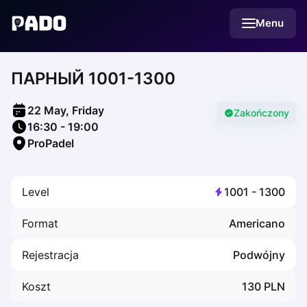
English
Menu
Українська
Polski
Русский
ПАРНЫЙ 1001-1300
English
Cities
Prague
22 May, Friday
Batumi
Zakończony
16:30
-
19:00
Kutaisi
ProPadel
Tbilisi
Budapest
Riga
Level
1001
-
1300
Arlamow
Bialystok
Format
Americano
Bielsko-Biala
Bolesławiec
Rejestracja
Podwójny
Bydgoszcz
Chojnice
Koszt
130
PLN
Czestochowa