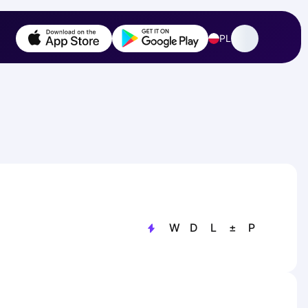
PL
W
D
L
±
P