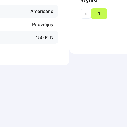
Wyniki
Americano
<
1
Podwójny
150
PLN