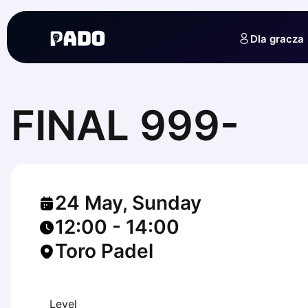
English
Українська
Dla gracza
Polski
Русский
English
Cities
Prague
FINAL 999-
Batumi
Kutaisi
Tbilisi
Budapest
Riga
24 May, Sunday
Arlamow
Bialystok
12:00
-
14:00
Bielsko-Biala
Toro Padel
Bolesławiec
Bydgoszcz
Chojnice
Czestochowa
Level