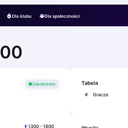
Dla klubu
Dla społeczności
600
Tabela
Zakończony
#
Gracze
1300
-
1600