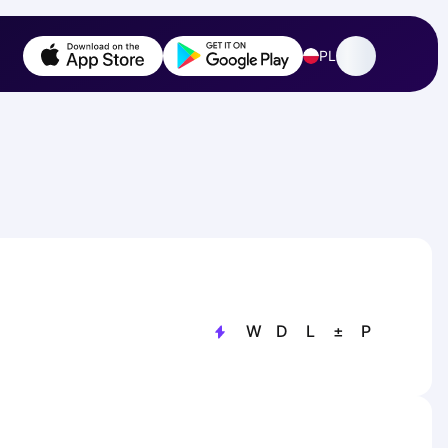
PL
W
D
L
±
P