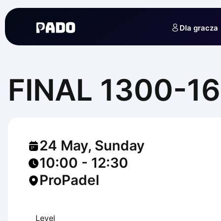
English
Українська
Dla gracza
Polski
Русский
English
Cities
Prague
FINAL 1300-1
Batumi
Kutaisi
Tbilisi
Budapest
Riga
24 May, Sunday
Arlamow
Bialystok
10:00
-
12:30
Bielsko-Biala
ProPadel
Bolesławiec
Bydgoszcz
Chojnice
Czestochowa
Level