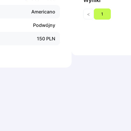
Wyniki
Americano
<
1
Podwójny
150
PLN