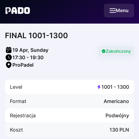
English
Menu
Українська
Polski
Русский
FINAL 1001-1300
English
Cities
Prague
19 Apr, Sunday
Batumi
Zakończony
17:30
-
19:30
Kutaisi
ProPadel
Tbilisi
Budapest
Riga
Level
1001
-
1300
Arlamow
Bialystok
Format
Americano
Bielsko-Biala
Bolesławiec
Rejestracja
Podwójny
Bydgoszcz
Chojnice
Koszt
130
PLN
Czestochowa