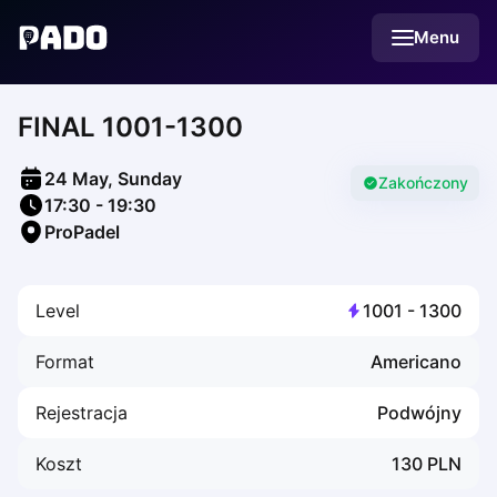
English
Menu
Українська
Polski
Русский
FINAL 1001-1300
English
Cities
Prague
24 May, Sunday
Batumi
Zakończony
17:30
-
19:30
Kutaisi
ProPadel
Tbilisi
Budapest
Riga
Level
1001
-
1300
Arlamow
Bialystok
Format
Americano
Bielsko-Biala
Bolesławiec
Rejestracja
Podwójny
Bydgoszcz
Chojnice
Koszt
130
PLN
Czestochowa