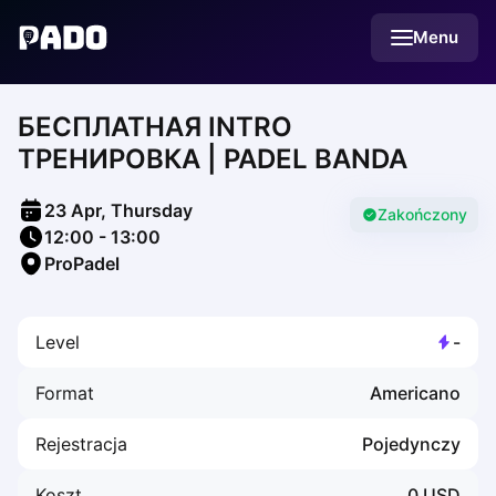
English
Menu
Українська
Polski
Русский
БЕСПЛАТНАЯ INTRO
English
Cities
ТРЕНИРОВКА | PADEL BANDA
Prague
Batumi
23 Apr, Thursday
Kutaisi
Zakończony
12:00
-
13:00
Tbilisi
ProPadel
Budapest
Riga
Arlamow
Level
-
Bialystok
Bielsko-Biala
Format
Americano
Bolesławiec
Bydgoszcz
Rejestracja
Pojedynczy
Chojnice
Czestochowa
Koszt
0
USD