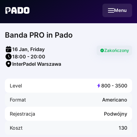
English
Menu
Українська
Polski
Русский
Banda PRO in Pado
English
Cities
Prague
16 Jan, Friday
Batumi
Zakończony
18:00
-
20:00
Kutaisi
InterPadel Warszawa
Tbilisi
Budapest
Riga
Level
800
-
3500
Arlamow
Bialystok
Format
Americano
Bielsko-Biala
Bolesławiec
Rejestracja
Podwójny
Bydgoszcz
Chojnice
Koszt
130
Czestochowa