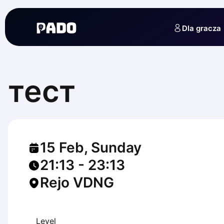
English
Українська
Dla gracza
Polski
Русский
English
Cities
Prague
тест
Batumi
Kutaisi
Tbilisi
Budapest
Riga
15 Feb, Sunday
Arlamow
Bialystok
21:13
-
23:13
Bielsko-Biala
Rejo VDNG
Bolesławiec
Bydgoszcz
Chojnice
Czestochowa
Level