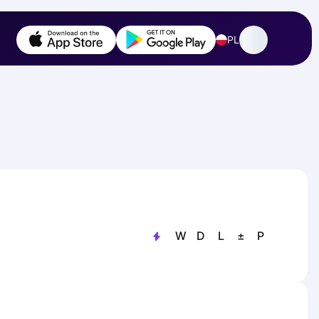
PL
W
D
L
±
P