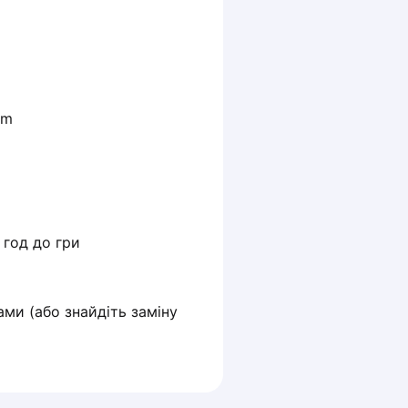
m 
ми (або знайдіть заміну 