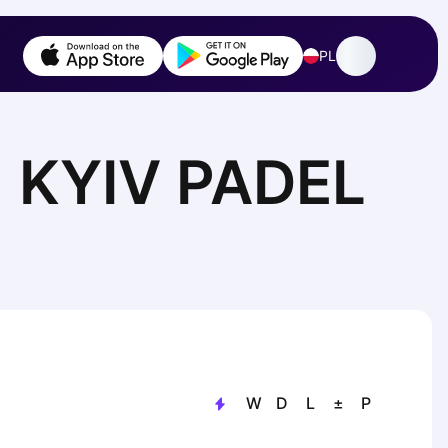
PL
| KYIV PADEL
W
D
L
±
P