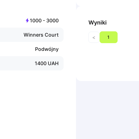
1000
-
3000
Wyniki
Winners Court
<
1
Podwójny
1400
UAH