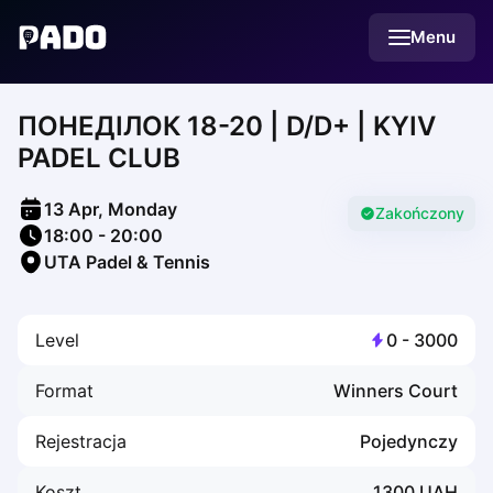
English
Menu
Українська
Polski
Русский
ПОНЕДІЛОК 18-20 | D/D+ | KYIV
English
Cities
PADEL CLUB
Prague
Batumi
13 Apr, Monday
Kutaisi
Zakończony
18:00
-
20:00
Tbilisi
UTA Padel & Tennis
Budapest
Riga
Arlamow
Level
0
-
3000
Bialystok
Bielsko-Biala
Format
Winners Court
Bolesławiec
Bydgoszcz
Rejestracja
Pojedynczy
Chojnice
Czestochowa
Koszt
1300
UAH