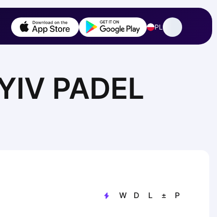
PL
KYIV PADEL
W
D
L
±
P