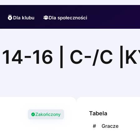
Dla klubu
Dla społeczności
4-16 | C-/С |
Tabela
Zakończony
#
Gracze