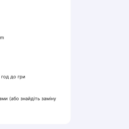
m 
ми (або знайдіть заміну 