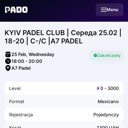
English
Menu
Українська
Polski
Русский
KYIV PADEL CLUB | Середа 25.02 |
English
Cities
18-20 | С-/С |A7 PADEL
Prague
Batumi
25 Feb, Wednesday
Kutaisi
Zakończony
18:00
-
20:00
Tbilisi
A7 Padel
Budapest
Riga
Arlamow
Level
0
-
3000
Bialystok
Bielsko-Biala
Format
Mexicano
Bolesławiec
Bydgoszcz
Rejestracja
Pojedynczy
Chojnice
Czestochowa
Koszt
1300
UAH