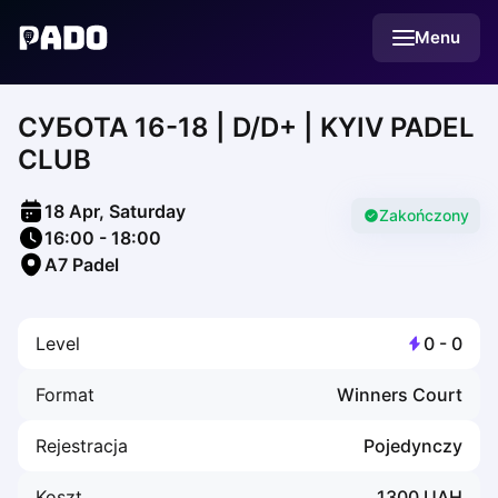
English
Menu
Українська
Polski
Русский
CУБОТА 16-18 | D/D+ | KYIV PADEL
English
Cities
CLUB
Prague
Batumi
18 Apr, Saturday
Kutaisi
Zakończony
16:00
-
18:00
Tbilisi
A7 Padel
Budapest
Riga
Arlamow
Level
0
-
0
Bialystok
Bielsko-Biala
Format
Winners Court
Bolesławiec
Bydgoszcz
Rejestracja
Pojedynczy
Chojnice
Czestochowa
Koszt
1300
UAH