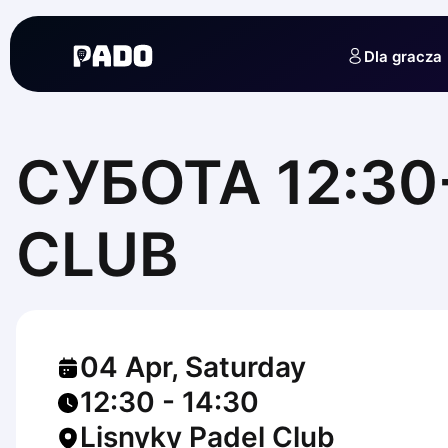
English
Українська
Dla gracza
Polski
Русский
English
Cities
Prague
CУБОТА 12:30-
Batumi
Kutaisi
Tbilisi
CLUB
Budapest
Riga
Arlamow
Bialystok
Bielsko-Biala
04 Apr, Saturday
Bolesławiec
Bydgoszcz
12:30
-
14:30
Chojnice
Lisnyky Padel Club
Czestochowa