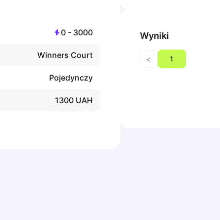
0
-
3000
Wyniki
Winners Court
<
1
Pojedynczy
1300
UAH