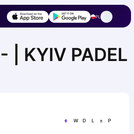
PL
- | KYIV PADEL
W
D
L
±
P