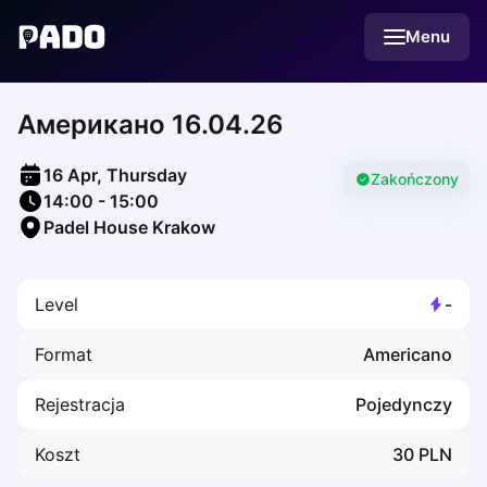
English
Menu
Українська
Polski
Русский
Американо 16.04.26
English
Cities
Prague
16 Apr, Thursday
Batumi
Zakończony
14:00
-
15:00
Kutaisi
Padel House Krakow
Tbilisi
Budapest
Riga
Level
-
Arlamow
Bialystok
Format
Americano
Bielsko-Biala
Bolesławiec
Rejestracja
Pojedynczy
Bydgoszcz
Chojnice
Koszt
30
PLN
Czestochowa