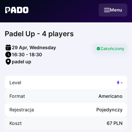
English
Menu
Українська
Polski
Русский
Padel Up - 4 players
English
Cities
Prague
29 Apr, Wednesday
Batumi
Zakończony
16:30
-
18:30
Kutaisi
padel up
Tbilisi
Budapest
Riga
Level
-
Arlamow
Bialystok
Format
Americano
Bielsko-Biala
Bolesławiec
Rejestracja
Pojedynczy
Bydgoszcz
Chojnice
Koszt
67
PLN
Czestochowa