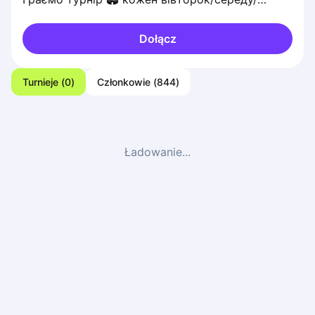
четвер/пʼятницю/суботу/неділю
Dołącz
Turnieje
(
0
)
Członkowie
(
844
)
Ładowanie...