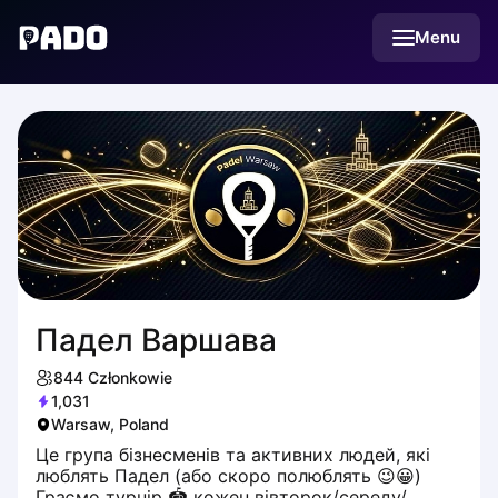
English
Menu
Українська
Polski
Русский
Падел Варшава
844
Członkowie
1,031
Warsaw, Poland
Це група бізнесменів та активних людей, які
люблять Падел (або скоро полюблять 😉😀)
Граємо турнір 🏟 кожен вівторок/середу/