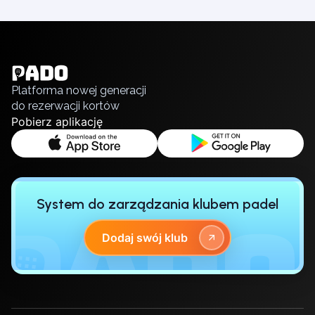
English
Українська
Polski
Русский
Platforma nowej generacji
do rezerwacji kortów
Pobierz aplikację
System do zarządzania klubem padel
Dodaj swój klub