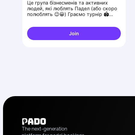
Це група бізнесменів та активних
людей, які люблять Падел (або скоро
полюблять 😉😀) Граємо турнір 🏟
кожен вівторок/середу/четвер/
пʼятницю/суботу/неділю
Join
English
Українська
Polski
Русский
The next-generation