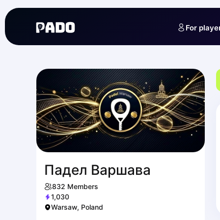
English
Українська
For playe
Polski
Русский
Падел Варшава
832
Members
1,030
Warsaw, Poland