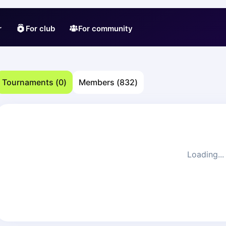
r
For club
For community
Tournaments
(
0
)
Members
(
832
)
Loading...