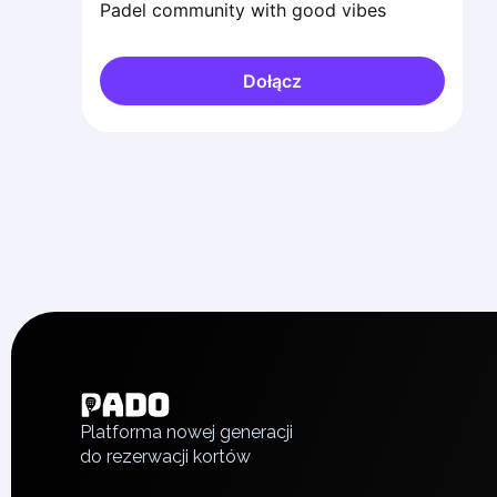
Padel community with good vibes
Dołącz
English
Українська
Polski
Русский
Platforma nowej generacji
do rezerwacji kortów