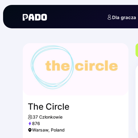
English
Українська
Dla gracza
Polski
Русский
The Circle
37
Członkowie
876
Warsaw, Poland