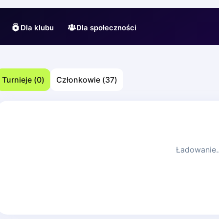
Dla klubu
Dla społeczności
Turnieje
(
0
)
Członkowie
(
37
)
Ładowanie..