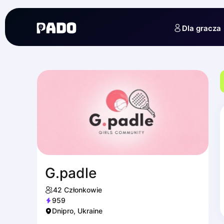
English
Українська
Dla gracza
Polski
Русский
G.padle
42
Członkowie
959
Dnipro, Ukraine