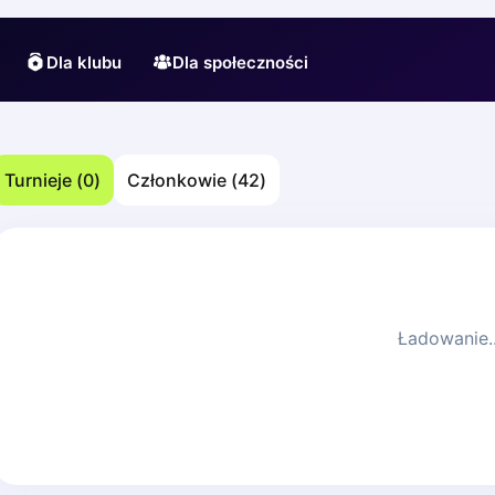
Dla klubu
Dla społeczności
Turnieje
(
0
)
Członkowie
(
42
)
Ładowanie..