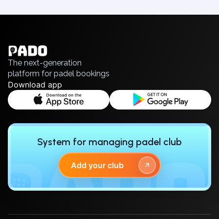
English
Українська
Polski
Русский
The next-generation
platform for padel bookings
Download app
System for managing padel club
Add your club