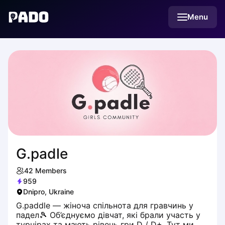
English
Menu
Українська
Polski
Русский
G.padle
42
Members
959
Dnipro, Ukraine
G.paddle — жіноча спільнота для гравчинь у
падел🎾 Об’єднуємо дівчат, які брали участь у
турнірах та мають рівень гри D / D+. Тут ми