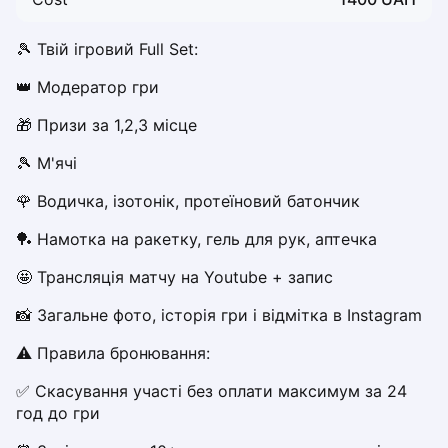
Dabrowa Gornicza
Elblag
🎾 Твій ігровий Full Set:
Elk
👑 Модератор гри
Gdansk
Gdynia
🎁 Призи за 1,2,3 місце
Grudziądz
🎾 М'ячі 
Kalisz
Katowice
🌹 Водичка, ізотонік, протеїновий батончик
Katowice Area
🏓 Намотка на ракетку, гель для рук, аптечка
Kielce
Kościerzyna
🤩 Трансляція матчу на Youtube + запис
Krakow
📸 Загальне фото, історія гри і відмітка в Instagram
Legionowo
Lodz
⚠️ Правила бронювання:
Lublin
✅ Скасування участі без оплати максимум за 24 
Nowy Sącz
год до гри
Olsztyn
Opole