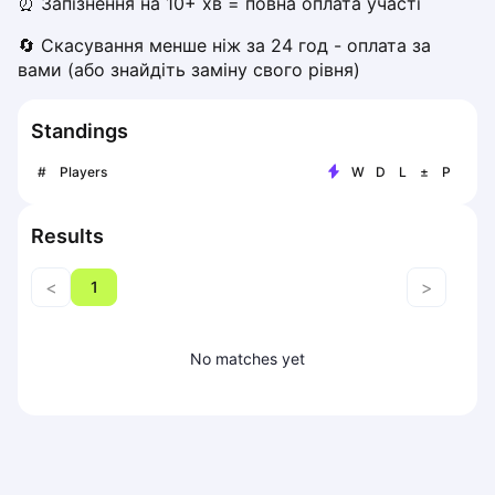
⏰ Запізнення на 10+ хв = повна оплата участі
Piaseczno
🔄 Скасування менше ніж за 24 год - оплата за 
Pisz
вами (або знайдіть заміну свого рівня)
Poznan
Pruszcz Gdański
Standings
Pszczyna
Rzeszow
#
Players
W
D
L
±
P
Siedlce
Stalowa Wola
Results
Szczecin
Torun
<
>
1
Trabki Wielkie
Turbia
Tychy
No matches yet
Warsaw
Wroclaw
Wyszkow
Zabrze
Zielona Gora