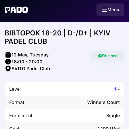
English
Menu
Українська
Polski
Русский
ВІВТОРОК 18-20 | D-/D+ | KYIV
English
Cities
PADEL CLUB
Prague
Batumi
12 May, Tuesday
Kutaisi
Finished
18:00
-
20:00
Tbilisi
SVITO Padel Club
Budapest
Riga
Arlamow
Level
-
Bialystok
Bielsko-Biala
Format
Winners Court
Bolesławiec
Bydgoszcz
Enrollment
Single
Chojnice
Czestochowa
Cost
1400
UAH