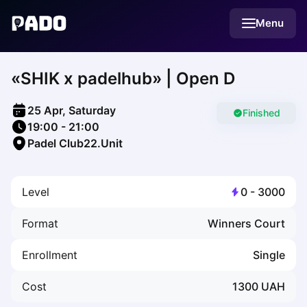
English
Menu
Українська
Polski
Русский
«SHIK x padelhub» | Open D
English
Cities
Prague
25 Apr, Saturday
Batumi
Finished
19:00
-
21:00
Kutaisi
Padel Club22.Unit
Tbilisi
Budapest
Riga
Level
0
-
3000
Arlamow
Bialystok
Format
Winners Court
Bielsko-Biala
Bolesławiec
Enrollment
Single
Bydgoszcz
Chojnice
Cost
1300
UAH
Czestochowa