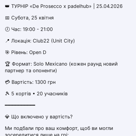
Dabrowa Gornicza
👑 ТУРНІР «De Prosecco х padelhub» | 25.04.2026
Elblag
📅 Субота, 25 квітня
Elk
Gdansk
🕖 Час: 19:00 - 21:00
Gdynia
📍 Локація: Club22 (Unit City)  
Grudziądz
Kalisz
🎯 Рівень: Open D
Katowice
🏆 Формат: Solo Mexicano (кожен раунд новий 
Katowice Area
партнер та опоненти)
Kielce
Kościerzyna
💳 Вартість: 1300 грн
Krakow
🎾 5 кортів • 20 учасників
Legionowo
Lodz
━━━━━━━━━━
Lublin
💎 Що включено у вартість?
Nowy Sącz
Olsztyn
Ми подбали про ваш комфорт, щоб ви могли 
Opole
зосередитися лише на грі: