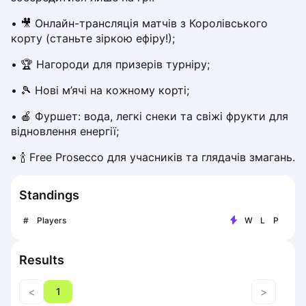
Piaseczno
• 🎥 Онлайн-трансляція матчів з Королівського 
Pisz
корту (станьте зіркою ефіру!);
Poznan
• 🏆 Нагороди для призерів турніру;
Pruszcz Gdański
Pszczyna
• 🎾 Нові м’ячі на кожному корті;
Rzeszow
Siedlce
• 🍎 Фуршет: вода, легкі снеки та свіжі фрукти для 
відновлення енергії;
Stalowa Wola
Szczecin
• 🍾 Free Prosecco для учасників та глядачів змагань.
Torun
Trabki Wielkie
Standings
Turbia
Tychy
#
Players
W
L
P
Warsaw
Wroclaw
Results
Wyszkow
Zabrze
<
>
1
Zielona Gora