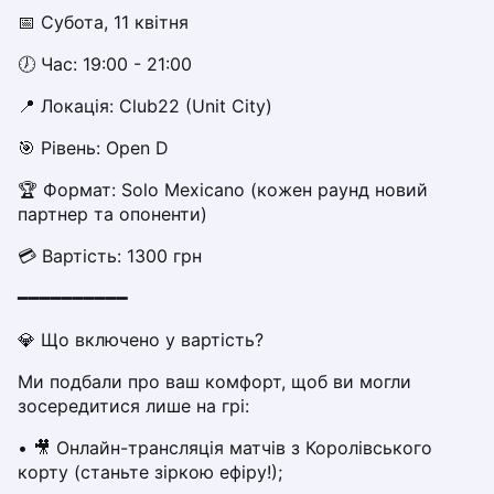
Dabrowa Gornicza
📅 Субота, 11 квітня
Elblag
🕖 Час: 19:00 - 21:00
Elk
Gdansk
📍 Локація: Club22 (Unit City)  
Gdynia
🎯 Рівень: Open D
Grudziądz
Kalisz
🏆 Формат: Solo Mexicano (кожен раунд новий 
Katowice
партнер та опоненти)
Katowice Area
💳 Вартість: 1300 грн
Kielce
Kościerzyna
━━━━━━━━━━
Krakow
💎 Що включено у вартість?
Legionowo
Lodz
Ми подбали про ваш комфорт, щоб ви могли 
Lublin
зосередитися лише на грі:
Nowy Sącz
• 🎥 Онлайн-трансляція матчів з Королівського 
Olsztyn
корту (станьте зіркою ефіру!);
Opole