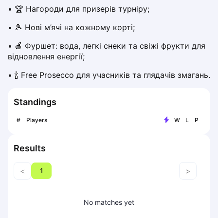
• 🏆 Нагороди для призерів турніру;
Piaseczno
Pisz
• 🎾 Нові м’ячі на кожному корті;
Poznan
• 🍎 Фуршет: вода, легкі снеки та свіжі фрукти для 
Pruszcz Gdański
відновлення енергії;
Pszczyna
Rzeszow
• 🍾 Free Prosecco для учасників та глядачів змагань.
Siedlce
Stalowa Wola
Standings
Szczecin
Torun
#
Players
W
L
P
Trabki Wielkie
Turbia
Results
Tychy
Warsaw
<
>
1
Wroclaw
Wyszkow
No matches yet
Zabrze
Zielona Gora