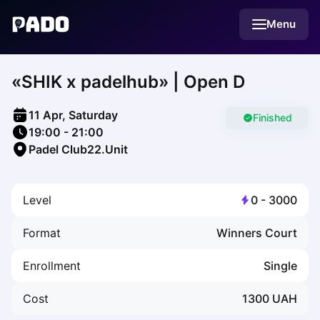
English
Menu
Українська
Polski
Русский
«SHIK х padelhub» | Open D
English
Cities
Prague
11 Apr, Saturday
Batumi
Finished
19:00
-
21:00
Kutaisi
Padel Club22.Unit
Tbilisi
Budapest
Riga
Level
0
-
3000
Arlamow
Bialystok
Format
Winners Court
Bielsko-Biala
Bolesławiec
Enrollment
Single
Bydgoszcz
Chojnice
Cost
1300
UAH
Czestochowa