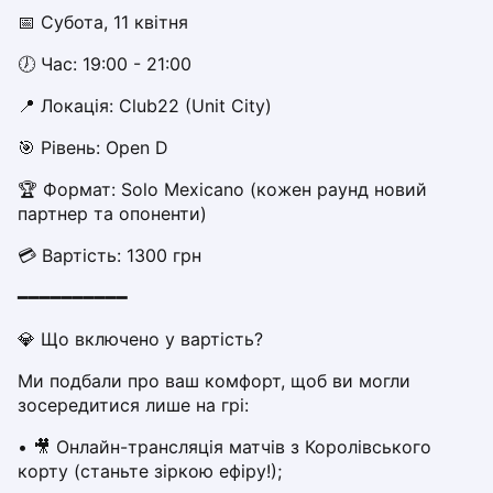
Dabrowa Gornicza
📅 Субота, 11 квітня
Elblag
🕖 Час: 19:00 - 21:00
Elk
Gdansk
📍 Локація: Club22 (Unit City)  
Gdynia
🎯 Рівень: Open D
Grudziądz
Kalisz
🏆 Формат: Solo Mexicano (кожен раунд новий 
Katowice
партнер та опоненти)
Katowice Area
💳 Вартість: 1300 грн
Kielce
Kościerzyna
━━━━━━━━━━
Krakow
💎 Що включено у вартість?
Legionowo
Lodz
Ми подбали про ваш комфорт, щоб ви могли 
Lublin
зосередитися лише на грі:
Nowy Sącz
• 🎥 Онлайн-трансляція матчів з Королівського 
Olsztyn
корту (станьте зіркою ефіру!);
Opole