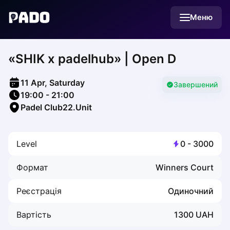
English
Меню
Українська
Polski
Русский
«SHIK х padelhub» | Open D
English
Cities
Prague
11 Apr, Saturday
Batumi
Завершений
19:00
-
21:00
Kutaisi
Padel Club22.Unit
Tbilisi
Budapest
Riga
Level
0
-
3000
Arlamow
Bialystok
Формат
Winners Court
Bielsko-Biala
Bolesławiec
Реєстрація
Одиночний
Bydgoszcz
Chojnice
Вартість
1300
UAH
Czestochowa