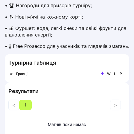
• 🏆 Нагороди для призерів турніру;
Piaseczno
Pisz
• 🎾 Нові м’ячі на кожному корті;
Poznan
• 🍎 Фуршет: вода, легкі снеки та свіжі фрукти для 
Pruszcz Gdański
відновлення енергії;
Pszczyna
Rzeszow
• 🍾 Free Prosecco для учасників та глядачів змагань.
Siedlce
Stalowa Wola
Турнірна таблиця
Szczecin
Torun
#
Гравці
W
L
P
Trabki Wielkie
Turbia
Результати
Tychy
Warsaw
<
>
1
Wroclaw
Wyszkow
Матчів поки немає
Zabrze
Zielona Gora