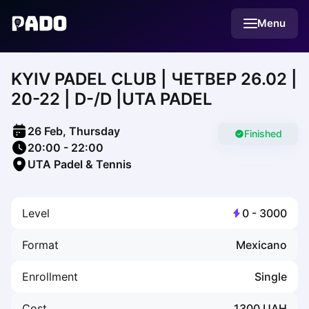
English
Menu
Українська
Polski
Русский
KYIV PADEL CLUB | ЧЕТВЕР 26.02 |
English
Cities
20-22 | D-/D |UTA PADEL
Prague
Batumi
26 Feb, Thursday
Kutaisi
Finished
20:00
-
22:00
Tbilisi
UTA Padel & Tennis
Budapest
Riga
Arlamow
Level
0
-
3000
Bialystok
Bielsko-Biala
Format
Mexicano
Bolesławiec
Bydgoszcz
Enrollment
Single
Chojnice
Czestochowa
Cost
1300
UAH