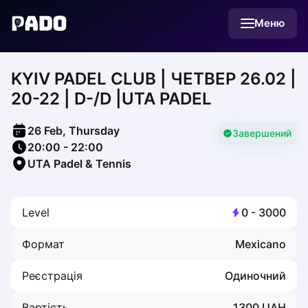
English
Меню
Українська
Polski
Русский
KYIV PADEL CLUB | ЧЕТВЕР 26.02 |
English
Cities
20-22 | D-/D |UTA PADEL
Prague
Batumi
26 Feb, Thursday
Kutaisi
Завершений
20:00
-
22:00
Tbilisi
UTA Padel & Tennis
Budapest
Riga
Arlamow
Level
0
-
3000
Bialystok
Bielsko-Biala
Формат
Mexicano
Bolesławiec
Bydgoszcz
Реєстрація
Одиночний
Chojnice
Czestochowa
Вартість
1300
UAH