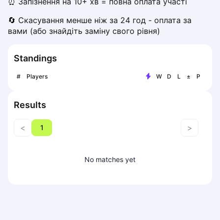
⏰ Запізнення на 10+ хв = повна оплата участі
Piaseczno
🔄 Скасування менше ніж за 24 год - оплата за 
Pisz
вами (або знайдіть заміну свого рівня)
Poznan
Pruszcz Gdański
Standings
Pszczyna
Rzeszow
#
Players
W
D
L
±
P
Siedlce
Stalowa Wola
Results
Szczecin
Torun
<
>
1
Trabki Wielkie
Turbia
Tychy
No matches yet
Warsaw
Wroclaw
Wyszkow
Zabrze
Zielona Gora