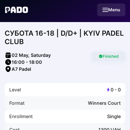
English
Menu
Українська
Polski
Русский
CУБОТА 16-18 | D/D+ | KYIV PADEL
English
Cities
CLUB
Prague
Batumi
02 May, Saturday
Kutaisi
Finished
16:00
-
18:00
Tbilisi
A7 Padel
Budapest
Riga
Arlamow
Level
0
-
0
Bialystok
Bielsko-Biala
Format
Winners Court
Bolesławiec
Bydgoszcz
Enrollment
Single
Chojnice
Czestochowa
Cost
1300
UAH