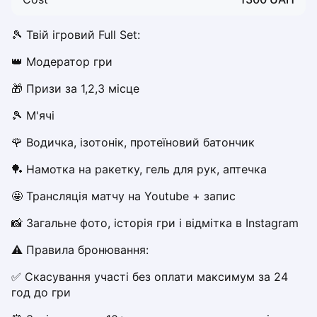
Dabrowa Gornicza
Elblag
🎾 Твій ігровий Full Set:
Elk
👑 Модератор гри
Gdansk
Gdynia
🎁 Призи за 1,2,3 місце
Grudziądz
🎾 М'ячі 
Kalisz
Katowice
🌹 Водичка, ізотонік, протеїновий батончик
Katowice Area
🏓 Намотка на ракетку, гель для рук, аптечка
Kielce
Kościerzyna
🤩 Трансляція матчу на Youtube + запис
Krakow
📸 Загальне фото, історія гри і відмітка в Instagram
Legionowo
Lodz
⚠️ Правила бронювання:
Lublin
✅ Скасування участі без оплати максимум за 24 
Nowy Sącz
год до гри
Olsztyn
Opole