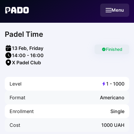
English
Menu
Українська
Polski
Русский
Padel Time
English
Cities
Prague
13 Feb, Friday
Batumi
Finished
14:00
-
16:00
Kutaisi
X Padel Club
Tbilisi
Budapest
Riga
Level
1
-
1000
Arlamow
Bialystok
Format
Americano
Bielsko-Biala
Bolesławiec
Enrollment
Single
Bydgoszcz
Chojnice
Cost
1000
UAH
Czestochowa