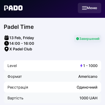
English
Меню
Українська
Polski
Русский
Padel Time
English
Cities
Prague
13 Feb, Friday
Batumi
Завершений
14:00
-
16:00
Kutaisi
X Padel Club
Tbilisi
Budapest
Riga
Level
1
-
1000
Arlamow
Bialystok
Формат
Americano
Bielsko-Biala
Bolesławiec
Реєстрація
Одиночний
Bydgoszcz
Chojnice
Вартість
1000
UAH
Czestochowa