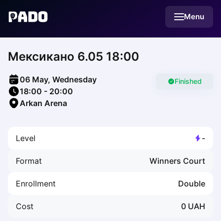
English
Menu
Українська
Polski
Русский
Мексикано 6.05 18:00
English
Cities
Prague
06 May, Wednesday
Batumi
Finished
18:00
-
20:00
Kutaisi
Arkan Arena
Tbilisi
Budapest
Riga
Level
-
Arlamow
Bialystok
Format
Winners Court
Bielsko-Biala
Bolesławiec
Enrollment
Double
Bydgoszcz
Chojnice
Cost
0
UAH
Czestochowa