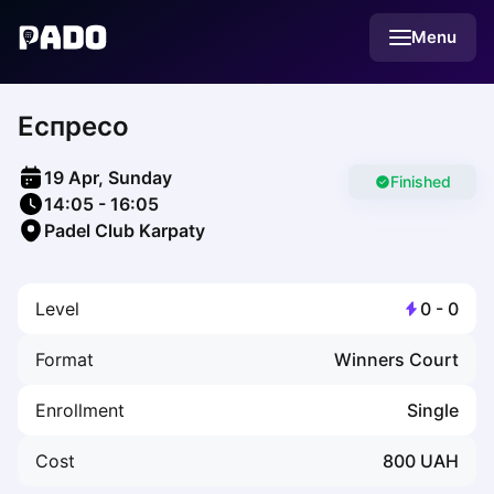
English
Menu
Українська
Polski
Русский
Еспресо
English
Cities
Prague
19 Apr, Sunday
Batumi
Finished
14:05
-
16:05
Kutaisi
Padel Club Karpaty
Tbilisi
Budapest
Riga
Level
0
-
0
Arlamow
Bialystok
Format
Winners Court
Bielsko-Biala
Bolesławiec
Enrollment
Single
Bydgoszcz
Chojnice
Cost
800
UAH
Czestochowa