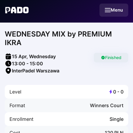
English
Menu
Українська
Polski
Русский
WEDNESDAY MIX by PREMIUM
English
Cities
IKRA
Prague
Batumi
15 Apr, Wednesday
Kutaisi
Finished
13:00
-
15:00
Tbilisi
InterPadel Warszawa
Budapest
Riga
Arlamow
Level
0
-
0
Bialystok
Bielsko-Biala
Format
Winners Court
Bolesławiec
Bydgoszcz
Enrollment
Single
Chojnice
Czestochowa
Cost
120
PLN