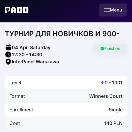
English
Menu
Українська
Polski
Русский
ТУРНИР ДЛЯ НОВИЧКОВ И 900-
English
Cities
Prague
04 Apr, Saturday
Batumi
Finished
12:30
-
14:30
Kutaisi
InterPadel Warszawa
Tbilisi
Budapest
Riga
Level
0
-
1001
Arlamow
Bialystok
Format
Winners Court
Bielsko-Biala
Bolesławiec
Enrollment
Single
Bydgoszcz
Chojnice
Cost
140
PLN
Czestochowa